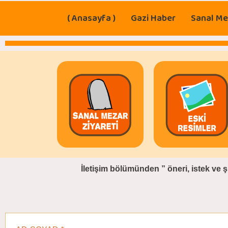
( Anasayfa )
Gazi Haber
Sanal Me
İletişim bölümünden
” öneri, istek ve 