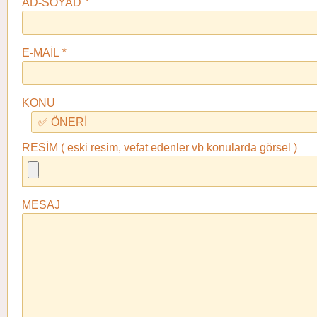
AD-SOYAD
*
E-MAİL
*
KONU
RESİM ( eski resim, vefat edenler vb konularda görsel )
MESAJ