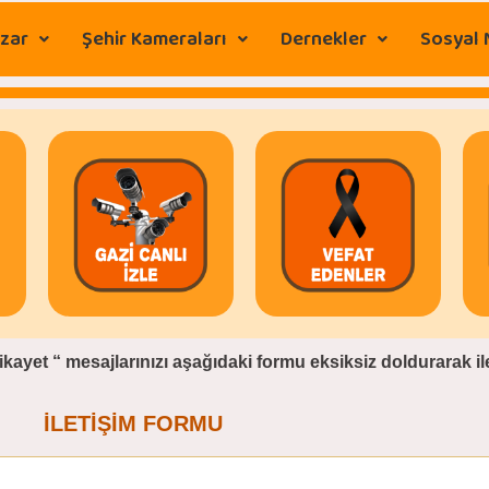
zar
Şehir Kameraları
Dernekler
Sosyal
şikayet “
mesajlarınızı aşağıdaki formu eksiksiz doldurarak ilet
İLETİŞİM FORMU