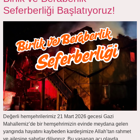
Seferberliği Başlatıyoruz!
Değerli hemşehrilerimiz 21 Mart 2026 gecesi Gazi
Mahallemiz’de bir hemşehrimizin evinde meydana gelen
yangında hayatını kaybeden kardeşimize Allah’tan rahmet
ve ailesine sabırlar diliyoruz. Bu yaşanan acı olayda